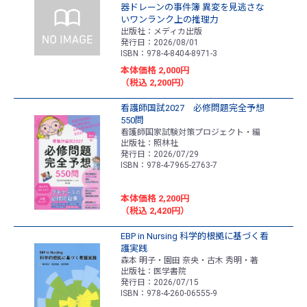
器ドレーンの事件簿 異変を見逃さな
いワンランク上の推理力
出版社：メディカ出版
発行日：2026/08/01
ISBN：978-4-8404-8971-3
本体価格 2,000円
（税込 2,200円）
看護師国試2027 必修問題完全予想
550問
看護師国家試験対策プロジェクト・編
出版社：照林社
発行日：2026/07/29
ISBN：978-4-7965-2763-7
本体価格 2,200円
（税込 2,420円）
EBP in Nursing 科学的根拠に基づく看
護実践
森本 明子・園田 奈央・古木 秀明・著
出版社：医学書院
発行日：2026/07/15
ISBN：978-4-260-06555-9