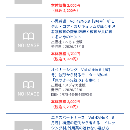
本体価格 2,000円
（税込 2,200円）
小児看護 Vol.49/No.8［8月号］新モ
デル・コア・カリキュラムが導く小児
看護教育の変革 臨床と教育が共に育
てるためのヒント
出版社：へるす出版
発行日：2026/08/15
本体価格 1,700円
（税込 1,870円）
オペナーシング Vol.41/No.8［8月
号］波形から見るモニター 術中の
「気づき→先読み」を磨く！
出版社：メディカ出版
発行日：2026/08/01
ISBN：978-4-8404-8893-8
本体価格 2,000円
（税込 2,200円）
エキスパートナース Vol.42/No.9［8
月号］褥瘡の症例から考える ドレッ
シング材/外用薬の迷わない選び方