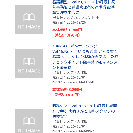
看護展望 Vol.51/No.10［8月号］病
院事務職と看護管理者の連携 施設基
準管理を中心に
出版社：メヂカルフレンド社
発行日：2026/08/25
本体価格 1,700円
（税込 1,870円）
YORi-SOU がんナーシング
Vol.16/No.3 “いつもと違う”を見抜く
看護へ しくじり体験から学ぶ 免疫
チェックポイント阻害薬 irAEマネジメ
ント最前線
出版社：メディカ出版
発行日：2026/08/01
ISBN：978-4-8404-9074-0
本体価格 3,200円
（税込 3,520円）
眼科ケア Vol.28/No.8［8月号］場面
別で学ぶ 患者さんと眼科スタッフの
医療安全
出版社：メディカ出版
発行日：2026/08/01
ISBN：978-4-8404-8999-7