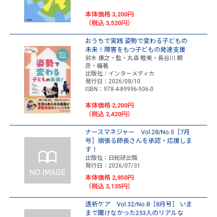
本体価格 3,200円
（税込 3,520円）
おうちで実践 姿勢で変わる子どもの
未来！障害をもつ子どもの発達支援
鈴木 康之・監・丸森 睦美・長谷川 朝
彦・編著
出版社：インターメディカ
発行日：2026/08/10
ISBN：978-4-89996-506-0
本体価格 2,200円
（税込 2,420円）
ナースマネジャー Vol.28/No.5［7月
号］頑張る師長さんを承認・応援しま
す！
出版社：日総研出版
発行日：2026/07/31
本体価格 2,850円
（税込 3,135円）
透析ケア Vol.32/No.8［8月号］ いま
まで聞けなかった253人のリアルな