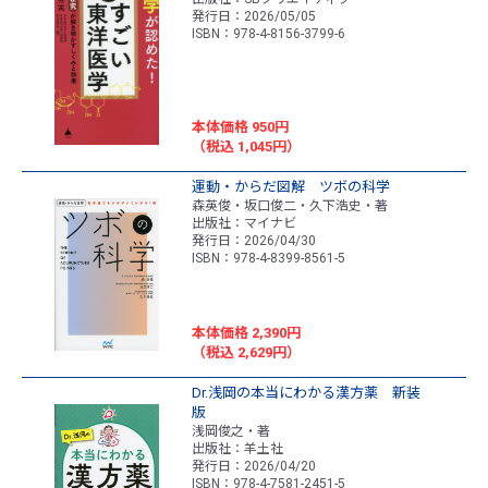
発行日：2026/05/05
ISBN：978-4-8156-3799-6
本体価格 950円
（税込 1,045円）
運動・からだ図解 ツボの科学
森英俊・坂口俊二・久下浩史・著
出版社：マイナビ
発行日：2026/04/30
ISBN：978-4-8399-8561-5
本体価格 2,390円
（税込 2,629円）
Dr.浅岡の本当にわかる漢方薬 新装
版
浅岡俊之・著
出版社：羊土社
発行日：2026/04/20
ISBN：978-4-7581-2451-5