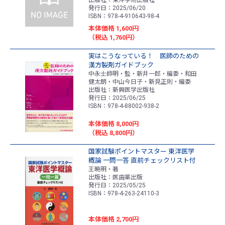
出版社：東洋学術出版社
発行日：2025/06/20
ISBN：978-4-910643-98-4
本体価格 1,600円
（税込 1,760円）
実はこうなっている！ 医師のための
漢方製剤ガイドブック
中永士師明・監・新井一郎・編委・和田
健太朗・中山今日子・新見正則・編委
出版社：新興医学出版社
発行日：2025/06/25
ISBN：978-4-88002-938-2
本体価格 8,000円
（税込 8,800円）
国家試験ポイントマスター 東洋医学
概論 一問一答 直前チェックリスト付
王暁明・著
出版社：医歯薬出版
発行日：2025/05/25
ISBN：978-4-263-24110-3
本体価格 2,700円