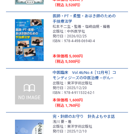
（税込 3,520円）
医師・PT・柔整・あはき師のための
手技療法学
松本不二生・監著・塩﨑由規・編著
出版社：中外医学社
発行日：2026/02/25
ISBN：978-4-498-06940-4
本体価格 5,000円
（税込 5,500円）
中医臨床 Vol.46/No.4［12月号］コ
モンディジーズの中医治療 ―がん―
出版社：東洋学術出版社
発行日：2025/12/20
ISBN：978-4-911532-62-1
本体価格 1,600円
（税込 1,760円）
完・針師のお守り 針灸よもやま話
浅川 要・著
出版社：東洋学術出版社
発行日：2025/12/10