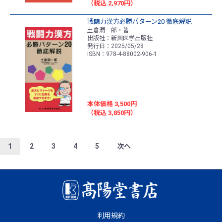
（税込 2,970円）
戦闘力漢方必勝パターン20 徹底解説
土倉潤一郎・著
出版社：新興医学出版社
発行日：2025/05/28
ISBN：978-4-88002-906-1
本体価格 3,500円
（税込 3,850円）
1
2
3
4
5
次へ
利用規約