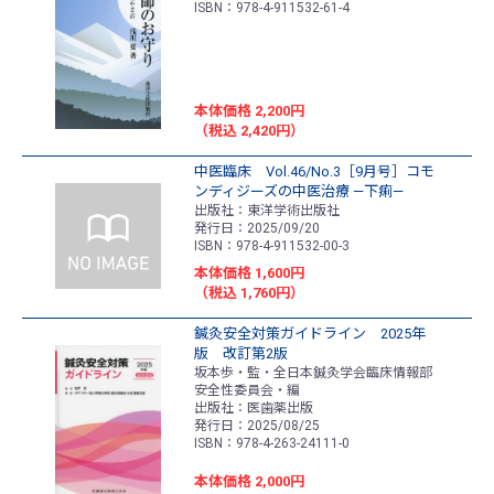
ISBN：978-4-911532-61-4
本体価格 2,200円
（税込 2,420円）
中医臨床 Vol.46/No.3［9月号］コモ
ンディジーズの中医治療 ―下痢―
出版社：東洋学術出版社
発行日：2025/09/20
ISBN：978-4-911532-00-3
本体価格 1,600円
（税込 1,760円）
鍼灸安全対策ガイドライン 2025年
版 改訂第2版
坂本歩・監・全日本鍼灸学会臨床情報部
安全性委員会・編
出版社：医歯薬出版
発行日：2025/08/25
ISBN：978-4-263-24111-0
本体価格 2,000円