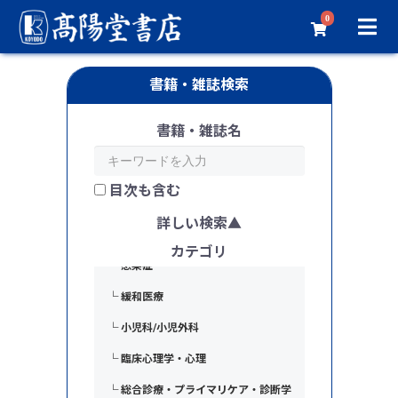
└ 血液内科
0
└ 腎臓内科・人工透析
└ 脳神経内科・神経内科
書籍・雑誌検索
└ 認知症
書籍・雑誌名
└ 膠原病・リウマチ
└ アレルギー
目次も含む
└ 精神科・心療内科
詳しい検索
└ 老年医学
カテゴリ
└ 感染症
└ 緩和医療
└ 小児科/小児外科
└ 臨床心理学・心理
└ 総合診療・プライマリケア・診断学