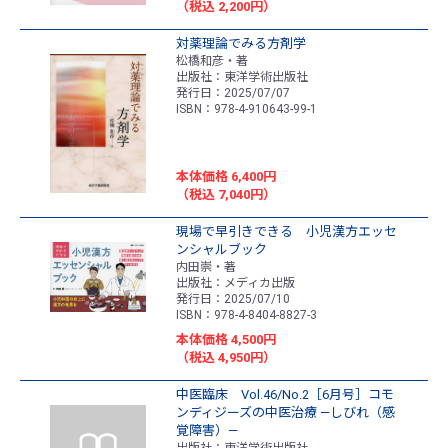
（税込 2,200円）
対薬理論でみる方剤学
松橋和彦・著
出版社：東洋学術出版社
発行日：2025/07/07
ISBN：978-4-910643-99-1
本体価格 6,400円
（税込 7,040円）
現場で早引きできる 小児漢方エッセ
ンシャルブック
内田崇・著
出版社：メディカ出版
発行日：2025/07/10
ISBN：978-4-8404-8827-3
本体価格 4,500円
（税込 4,950円）
中医臨床 Vol.46/No.2［6月号］コモ
ンディジーズの中医治療 ―しびれ（感
覚障害）―