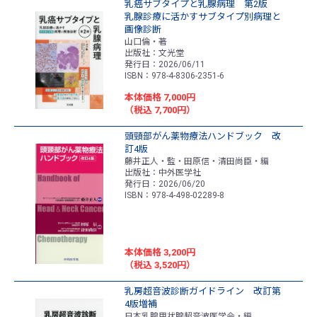
乳癌サブタイプと乳腺病理 第2版
乳腺診療に活かすサブタイプ別病理と
画像診断
山口倫・著
出版社：文光堂
発行日：2026/06/11
ISBN：978-4-8306-2351-6
本体価格 7,000円
（税込 7,700円）
頭頸部がん薬物療法ハンドブック 改
訂4版
藤井正人・監・田原信・清田尚臣・編
出版社：中外医学社
発行日：2026/06/20
ISBN：978-4-498-02289-8
本体価格 3,200円
（税込 3,520円）
乳房超音波診断ガイドライン 改訂第
4版増補
日本乳腺甲状腺超音波医学会・編