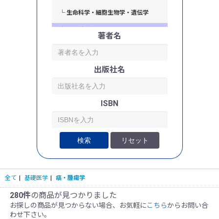
└ 生命科学・細胞生物学・遺伝学
└ 癌・腫瘍学
著者名
出版社名
ISBN
検索
リセット
全て
|
基礎医学
|
癌・腫瘍学
280件
の商品が見つかりました
お探しの商品が見つからない場合、お気軽に
こちら
からお問い合
わせ下さい。