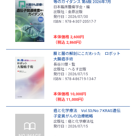
等のガイダンス 第6版 2026年7月
日本臨床腫瘍学会・編
出版社：金原出版
発行日：2026/07/30
ISBN：978-4-307-20517-7
本体価格 2,600円
（税込 2,860円）
膜と層の解剖にこだわった ロボット
大腸癌手術
長谷川傑・監
出版社：へるす出版
発行日：2026/07/15
ISBN：978-4-86719-134-7
本体価格 10,000円
（税込 11,000円）
癌と化学療法 Vol.53/No.7 KRAS遺伝
子変異がんの治療戦略
出版社：癌と化学療法社
発行日：2026/07/15