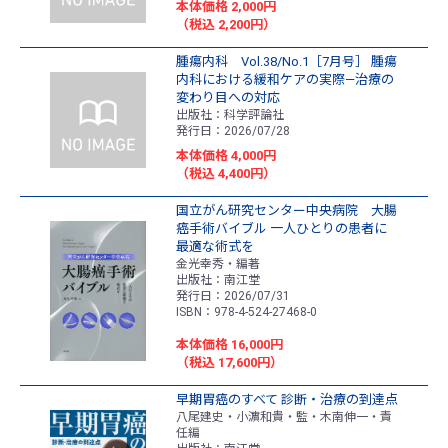
本体価格 2,000円
（税込 2,200円）
腫瘍内科 Vol.38/No.1［7月号］ 腫瘍
内科における緩和ケアの実際―治療の
変わり目への対応
出版社：科学評論社
発行日：2026/07/28
本体価格 4,000円
（税込 4,400円）
国立がん研究センター中央病院 大腸
癌手術バイブル 一人ひとりの患者に
最適な術式を
金光幸秀・編著
出版社：南江堂
発行日：2026/07/31
ISBN：978-4-524-27468-0
本体価格 16,000円
（税込 17,600円）
早期胃癌のすべて 診断・治療の到達点
八尾建史・小濵和貴・監・木南伸一・責
任編