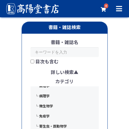
0
基礎医学
書籍・雑誌検索
└ 基礎医学一般
書籍・雑誌名
└ 解剖学
└ 組織学・発生学
目次も含む
└ 生理学
詳しい検索
└ 生化学
カテゴリ
└ 薬理学
└ 病理学
└ 微生物学
└ 免疫学
└ 寄生虫・医動物学