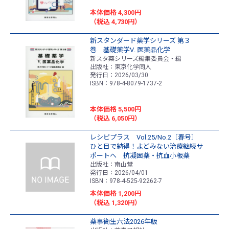
本体価格 4,300円
（税込 4,730円）
新スタンダード薬学シリーズ 第３
巻 基礎薬学Ⅴ. 医薬品化学
新スタ薬シリーズ編集委員会・編
出版社：東京化学同人
発行日：2026/03/30
ISBN：978-4-8079-1737-2
本体価格 5,500円
（税込 6,050円）
レシピプラス Vol.25/No.2［春号］
ひと目で納得！よどみない治療継続サ
ポートへ 抗凝固薬・抗血小板薬
出版社：南山堂
発行日：2026/04/01
ISBN：978-4-525-92262-7
本体価格 1,200円
（税込 1,320円）
薬事衛生六法2026年版