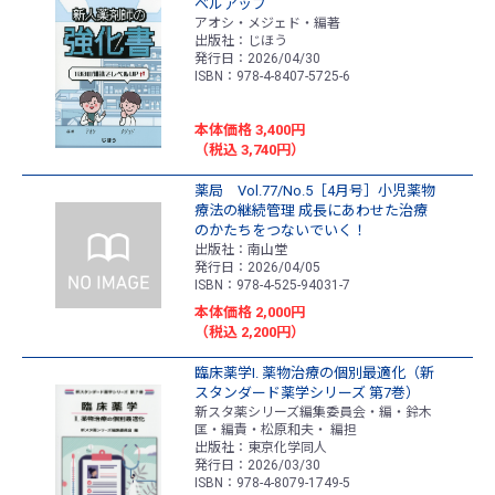
ベルアップ
アオシ・メジェド・編著
出版社：じほう
発行日：2026/04/30
ISBN：978-4-8407-5725-6
本体価格 3,400円
（税込 3,740円）
薬局 Vol.77/No.5［4月号］小児薬物
療法の継続管理 成長にあわせた治療
のかたちをつないでいく！
出版社：南山堂
発行日：2026/04/05
ISBN：978-4-525-94031-7
本体価格 2,000円
（税込 2,200円）
臨床薬学Ⅰ. 薬物治療の個別最適化（新
スタンダード薬学シリーズ 第7巻）
新スタ薬シリーズ編集委員会・編・鈴木
匡・編責・松原和夫・ 編担
出版社：東京化学同人
発行日：2026/03/30
ISBN：978-4-8079-1749-5