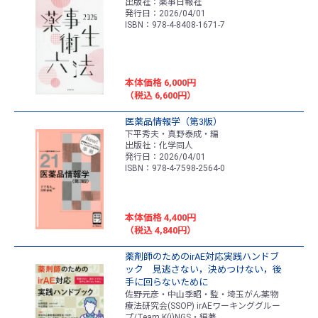
出版社：薬事日報社
発行日：2026/04/01
ISBN：978-4-8408-1671-7
本体価格 6,000円
（税込 6,600円）
医薬品情報学（第3版）
下平秀夫・真野泰成・編
出版社：化学同人
発行日：2026/04/01
ISBN：978-4-7598-2564-0
本体価格 4,400円
（税込 4,840円）
薬剤師のためのirAE対応実践ハンドブ
ック 見逃さない，決めつけない，後
手に回らないために
佐野元彦・中山季昭・監・埼玉がん薬物
療法研究会(SSOP) irAEワーキンググルー
プ/Team K(i)NGS・編著