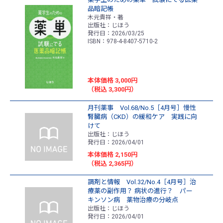
品暗記帳
木元貴祥・著
出版社：じほう
発行日：2026/03/25
ISBN：978-4-8407-5710-2
本体価格 3,000円
（税込 3,300円）
月刊薬事 Vol.68/No.5［4月号］慢性
腎臓病（CKD）の緩和ケア 実践に向
けて
出版社：じほう
発行日：2026/04/01
本体価格 2,150円
（税込 2,365円）
調剤と情報 Vol.32/No.4［4月号］治
療薬の副作用？ 病状の進行？ パー
キンソン病 薬物治療の分岐点
出版社：じほう
発行日：2026/04/01