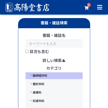
0
書籍・雑誌検索
臨床医学／外科系
└ 外科学一般
書籍・雑誌名
└ 消化器外科
└ 心臓血管外科
目次も含む
└ 呼吸器外科
詳しい検索
└ 乳腺・内分泌外科
カテゴリ
└ 脳神経外科
└ 整形外科
└ 皮膚科
└ 形成外科