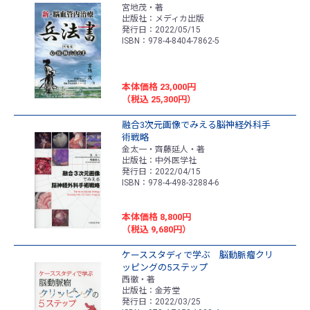
宮地茂・著
出版社：メディカ出版
発行日：2022/05/15
ISBN：978-4-8404-7862-5
本体価格 23,000円
（税込 25,300円）
融合3次元画像でみえる脳神経外科手
術戦略
金太一・齊藤延人・著
出版社：中外医学社
発行日：2022/04/15
ISBN：978-4-498-32884-6
本体価格 8,800円
（税込 9,680円）
ケーススタディで学ぶ 脳動脈瘤クリ
ッピングの5ステップ
西徹・著
出版社：金芳堂
発行日：2022/03/25