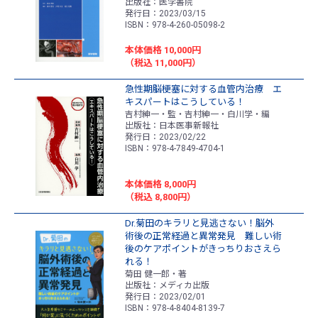
出版社：医学書院
発行日：2023/03/15
ISBN：978-4-260-05098-2
本体価格 10,000円
（税込 11,000円）
急性期脳梗塞に対する血管内治療 エ
キスパートはこうしている！
吉村紳一・監・吉村紳一・白川学・編
出版社：日本医事新報社
発行日：2023/02/22
ISBN：978-4-7849-4704-1
本体価格 8,000円
（税込 8,800円）
Dr.菊田のキラリと見逃さない！脳外
術後の正常経過と異常発見 難しい術
後のケアポイントがきっちりおさえら
れる！
菊田 健一郎・著
出版社：メディカ出版
発行日：2023/02/01
ISBN：978-4-8404-8139-7