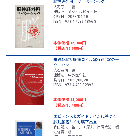
脳神経外科 ザ・ベーシック
大宅宗一・編
出版社：メジカルビュー社
発行日：2023/04/10
ISBN：978-4-7583-1856-3
本体価格 15,000円
（税込 16,500円）
未破裂脳動脈瘤コイル塞栓術100のテ
クニック
大石英則・編
出版社：中外医学社
発行日：2023/03/20
ISBN：978-4-498-32892-1
本体価格 14,000円
（税込 15,400円）
エビデンスとガイドラインに基づく
脳動脈瘤とくも膜下出血
森田明夫・監・井川房夫・片岡大治・堀
江信貴・編