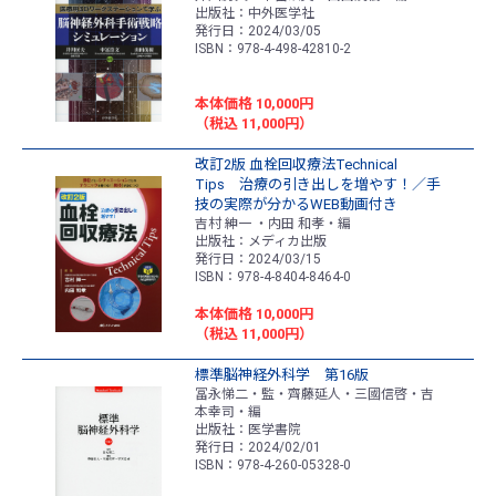
出版社：中外医学社
発行日：2024/03/05
ISBN：978-4-498-42810-2
本体価格 10,000円
（税込 11,000円）
改訂2版 血栓回収療法Technical
Tips 治療の引き出しを増やす！／手
技の実際が分かるWEB動画付き
吉村 紳一 ・内田 和孝・編
出版社：メディカ出版
発行日：2024/03/15
ISBN：978-4-8404-8464-0
本体価格 10,000円
（税込 11,000円）
標準脳神経外科学 第16版
冨永悌二・監・齊藤延人・三國信啓・吉
本幸司・編
出版社：医学書院
発行日：2024/02/01
ISBN：978-4-260-05328-0