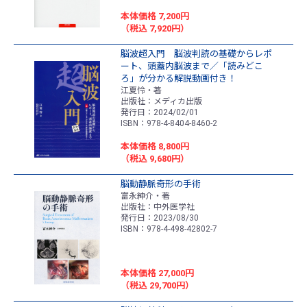
本体価格 7,200円
（税込 7,920円）
脳波超入門 脳波判読の基礎からレポ
ート、頭蓋内脳波まで／「読みどこ
ろ」が分かる解説動画付き！
江夏怜・著
出版社：メディカ出版
発行日：2024/02/01
ISBN：978-4-8404-8460-2
本体価格 8,800円
（税込 9,680円）
脳動静脈奇形の手術
富永紳介・著
出版社：中外医学社
発行日：2023/08/30
ISBN：978-4-498-42802-7
本体価格 27,000円
（税込 29,700円）