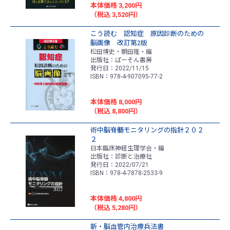
本体価格 3,200円
（税込 3,520円）
こう読む 認知症 原因診断のための
脳画像 改訂第2版
松田博史・朝田隆・編
出版社：ぱーそん書房
発行日：2022/11/15
ISBN：978-4-907095-77-2
本体価格 8,000円
（税込 8,800円）
術中脳脊髄モニタリングの指針２０２
２
日本臨床神経生理学会・編
出版社：診断と治療社
発行日：2022/07/21
ISBN：978-4-7878-2533-9
本体価格 4,800円
（税込 5,280円）
新・脳血管内治療兵法書