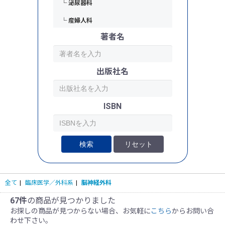
└ 泌尿器科
└ 産婦人科
著者名
└ 眼科
└ 耳鼻咽喉科・頭頚部外科
出版社名
└ 歯科・口腔外科
└ 麻酔科・ペインクリニック
ISBN
└ 救命救急・集中治療（ICU・CCU）
└ 臓器移植
検索
リセット
全て
|
臨床医学／外科系
|
脳神経外科
67件
の商品が見つかりました
お探しの商品が見つからない場合、お気軽に
こちら
からお問い合
わせ下さい。