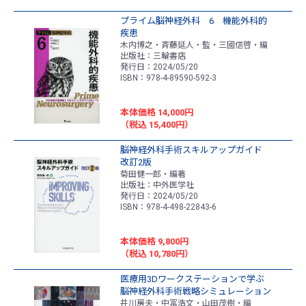
プライム脳神経外科 6 機能外科的
疾患
木内博之・斉藤延人・監・三國信啓・編
出版社：三輪書店
発行日：2024/05/20
ISBN：978-4-89590-592-3
本体価格 14,000円
（税込 15,400円）
脳神経外科手術スキルアップガイド
改訂2版
菊田健一郎・編著
出版社：中外医学社
発行日：2024/05/20
ISBN：978-4-498-22843-6
本体価格 9,800円
（税込 10,780円）
医療用3Dワークステーションで学ぶ
脳神経外科手術戦略シミュレーション
井川房夫・中冨浩文・山田茂樹・編