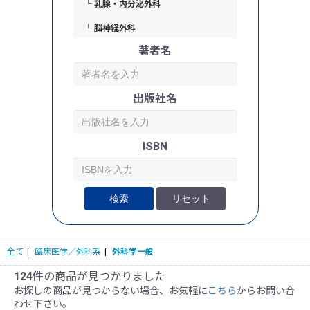
└ 乳腺・内分泌外科
└ 脳神経外科
著者名
└ 整形外科
└ 皮膚科
出版社名
└ 形成外科
└ 泌尿器科
ISBN
└ 産婦人科
└ 眼科
└ 耳鼻咽喉科・頭頚部外科
検索
リセット
└ 歯科・口腔外科
└ 麻酔科・ペインクリニック
全て
|
臨床医学／外科系
|
外科学一般
└ 救命救急・集中治療（ICU・CCU）
124件
の商品が見つかりました
お探しの商品が見つからない場合、お気軽に
こちら
からお問い合
└ 臓器移植
わせ下さい。