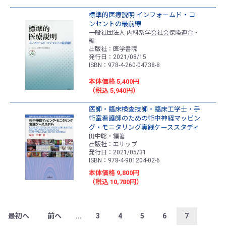
標準的医療説明 インフォームド・コ
ンセントの最前線
一般社団法人 内科系学会社会保険連合・
編
出版社：医学書院
発行日：2021/08/15
ISBN：978-4-260-04738-8
本体価格 5,400円
（税込 5,940円）
医師・臨床検査技師・臨床工学士・手
術室看護師のための術中神経マッピン
グ・モニタリング実践ケーススタディ
田中聡・編著
出版社：エサップ
発行日：2021/05/31
ISBN：978-4-901204-02-6
本体価格 9,800円
（税込 10,780円）
最初へ
前へ
...
3
4
5
6
7