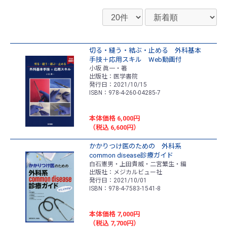
切る・縫う・結ぶ・止める 外科基本
手技＋応用スキル Web動画付
小坂 眞一・著
出版社：医学書院
発行日：2021/10/15
ISBN：978-4-260-04285-7
本体価格 6,000円
（税込 6,600円）
かかりつけ医のための 外科系
common disease診療ガイド
白石憲男・上田貴威・二宮繁生・編
出版社：メジカルビュー社
発行日：2021/10/01
ISBN：978-4-7583-1541-8
本体価格 7,000円
（税込 7,700円）