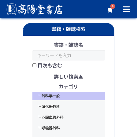
0
書籍・雑誌検索
書籍・雑誌名
目次も含む
詳しい検索
臨床医学／外科系
カテゴリ
└ 外科学一般
└ 消化器外科
└ 心臓血管外科
└ 呼吸器外科