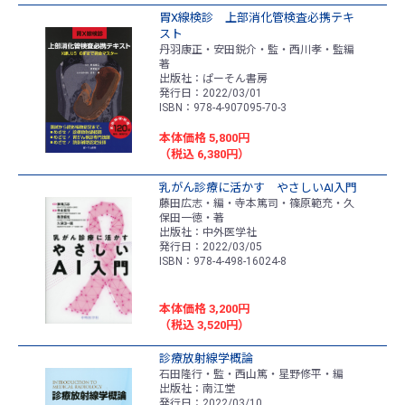
胃X線検診 上部消化管検査必携テキ
スト
丹羽康正・安田鋭介・監・西川孝・監編
著
出版社：ぱーそん書房
発行日：2022/03/01
ISBN：978-4-907095-70-3
本体価格 5,800円
（税込 6,380円）
乳がん診療に活かす やさしいAI入門
藤田広志・編・寺本篤司・篠原範充・久
保田一徳・著
出版社：中外医学社
発行日：2022/03/05
ISBN：978-4-498-16024-8
本体価格 3,200円
（税込 3,520円）
診療放射線学概論
石田隆行・監・西山篤・星野修平・編
出版社：南江堂
発行日：2022/03/10