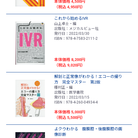
本体価格 4,500円
（税込 4,950円）
これから始めるIVR
山上卓士・編
出版社：メジカルビュー社
発行日：2022/03/30
ISBN：978-4-7583-2111-2
本体価格 8,200円
（税込 9,020円）
解剖と正常像がわかる！エコーの撮り
方 完全マスター 第2版
種村正・編
出版社：医学書院
発行日：2022/03/15
ISBN：978-4-260-04934-4
本体価格 5,000円
（税込 5,500円）
よクウわかる 腹膜腔・後腹膜腔の画
像診断