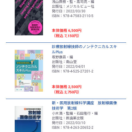
浅山良樹・監・高司亮・編
出版社：メジカルビュー社
発行日：2022/03/30
ISBN：978-4-7583-2110-5
本体価格 6,500円
（税込 7,150円）
診療放射線技師のノンテクニカルスキ
ルPlus
坂野康昌・編
出版社：南山堂
発行日：2022/04/01
ISBN：978-4-525-27201-2
本体価格 2,500円
（税込 2,750円）
新・医用放射線科学講座 放射線画像
技術学 第2版
小木満・監編・石田隆行・編
出版社：医歯薬出版
発行日：2022/03/10
ISBN：978-4-263-20652-2