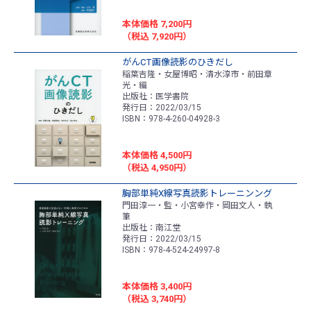
本体価格 7,200円
（税込 7,920円）
がんCT画像読影のひきだし
稲葉吉隆・女屋博昭・清水淳市・前田章
光・編
出版社：医学書院
発行日：2022/03/15
ISBN：978-4-260-04928-3
本体価格 4,500円
（税込 4,950円）
胸部単純X線写真読影トレーニンング
門田淳一・監・小宮幸作・岡田文人・執
筆
出版社：南江堂
発行日：2022/03/15
ISBN：978-4-524-24997-8
本体価格 3,400円
（税込 3,740円）