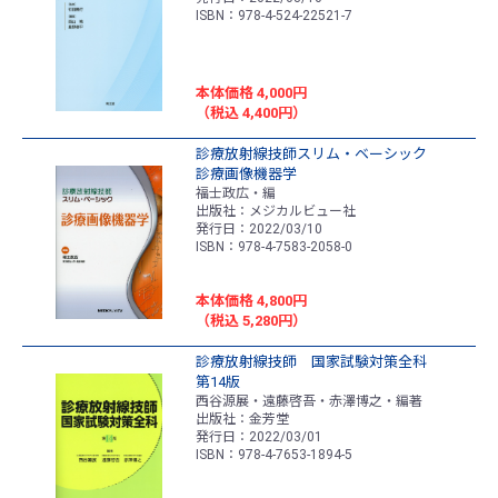
ISBN：978-4-524-22521-7
本体価格 4,000円
（税込 4,400円）
診療放射線技師スリム・ベーシック
診療画像機器学
福士政広・編
出版社：メジカルビュー社
発行日：2022/03/10
ISBN：978-4-7583-2058-0
本体価格 4,800円
（税込 5,280円）
診療放射線技師 国家試験対策全科
第14版
西谷源展・遠藤啓吾・赤澤博之・編著
出版社：金芳堂
発行日：2022/03/01
ISBN：978-4-7653-1894-5