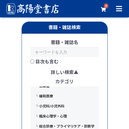
└ 血液内科
0
└ 腎臓内科・人工透析
└ 脳神経内科・神経内科
書籍・雑誌検索
└ 認知症
書籍・雑誌名
└ 膠原病・リウマチ
└ アレルギー
目次も含む
└ 精神科・心療内科
詳しい検索
└ 老年医学
カテゴリ
└ 感染症
└ 緩和医療
└ 小児科/小児外科
└ 臨床心理学・心理
└ 総合診療・プライマリケア・診断学