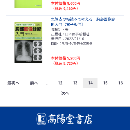
本体価格 8,600円
（税込 9,460円）
気管支の枝読みで考える 胸部画像診
断入門【電子版付】
佐藤功・著
出版社：日本医事新報社
発行日：2022/01/10
ISBN：978-4-7849-6330-0
本体価格 5,200円
（税込 5,720円）
最初へ
前へ
...
12
13
14
15
16
次へ