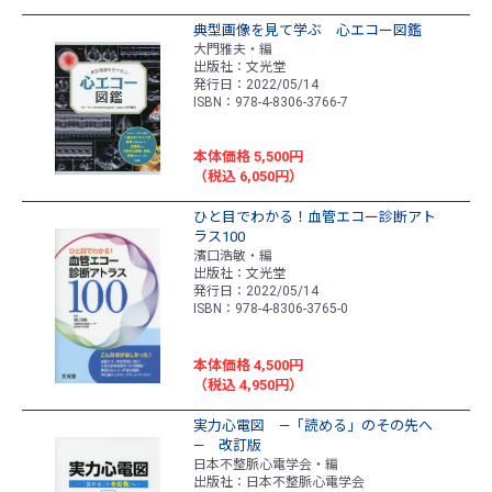
典型画像を見て学ぶ 心エコー図鑑
大門雅夫・編
出版社：文光堂
発行日：2022/05/14
ISBN：978-4-8306-3766-7
本体価格 5,500円
（税込 6,050円）
ひと目でわかる！血管エコー診断アト
ラス100
濱口浩敏・編
出版社：文光堂
発行日：2022/05/14
ISBN：978-4-8306-3765-0
本体価格 4,500円
（税込 4,950円）
実力心電図 ―「読める」のその先へ
― 改訂版
日本不整脈心電学会・編
出版社：日本不整脈心電学会