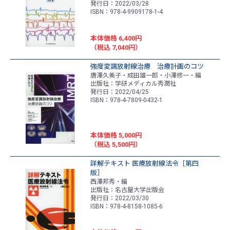
発行日：2022/03/28
ISBN：978-4-9909178-1-4
本体価格 6,400円
（税込 7,040円）
強度変調放射線治療 治療計画のコツ
唐澤久美子・成田雄一郎・小澤修一・編
出版社：学研メディカル秀潤社
発行日：2022/04/25
ISBN：978-4-7809-0432-1
本体価格 5,000円
（税込 5,500円）
詳解テキスト 医療放射線法令［第四
版］
西澤邦秀・編
出版社：名古屋大学出版会
発行日：2022/03/30
ISBN：978-4-8158-1085-6