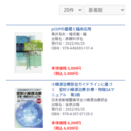
pCOPの基礎と臨床応用
粟井和夫・檜垣徹・編
出版社：医療科学社
発行日：2022/06/25
ISBN：978-4-86003-137-4
本体価格 3,000円
（税込 3,300円）
小線源治療部会ガイドラインに基づ
く 密封小線源治療 診療・物理QAマ
ニュアル 第2版
日本放射線腫瘍学会小線源治療部会
出版社：金原出版
発行日：2022/05/25
ISBN：978-4-307-07125-3
本体価格 6,200円
（税込 6,820円）