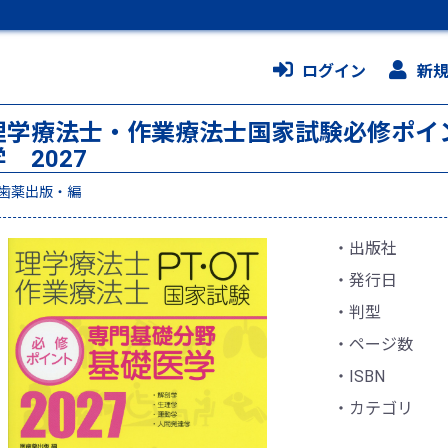
ログイン
新
理学療法士・作業療法士国家試験必修ポイ
 2027
歯薬出版・編
出版社
発行日
判型
ページ数
ISBN
カテゴリ