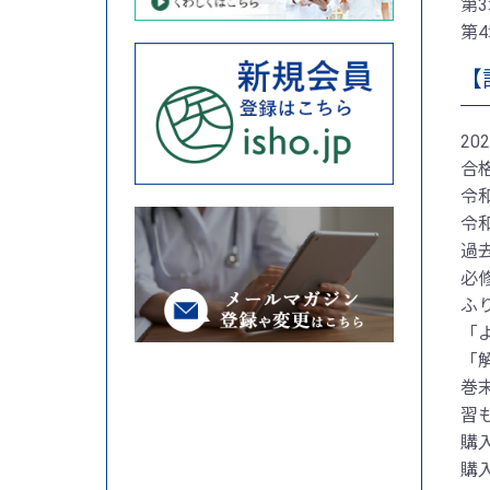
第
第
【
2
合
令
令
過
必
ふ
「
「
巻
習
購
購