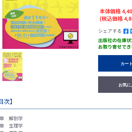
本体価格 4,4
(税込価格 4,8
シェアする
出版社の在庫状
お取り寄せでき
カー
お気に
目次】
1章 解剖学
2章 生理学