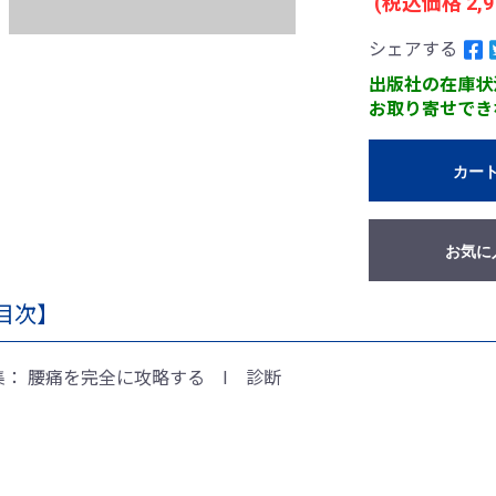
(税込価格 2,9
シェアする
出版社の在庫状
お取り寄せでき
カー
お気に
目次】
集： 腰痛を完全に攻略する I 診断