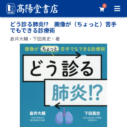
0
どう診る肺炎!? 画像が（ちょっと）苦手
でもできる診療術
倉井大輔・下田真史・著