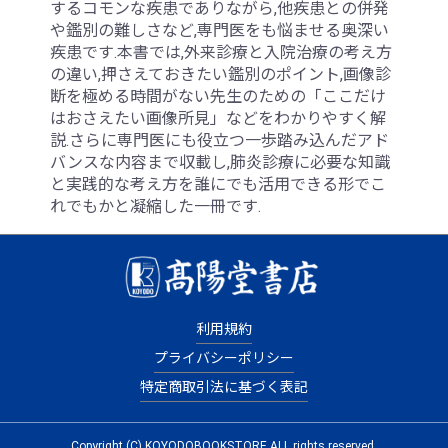
するコモンな疾患でありながら,他疾患との併発
や鑑別の難しさなど,専門医をも悩ませる奥深い
疾患です.本書では,外来診療と入院治療の考え方
の違い,押さえておきたい鑑別のポイント,画像診
断を極める時間がない先生のための「ここだけ
はおさえたい画像所見」などをわかりやすく解
説.さらに専門医にも役立つ一歩踏み込んだアド
バンスな内容まで収載し,肺炎診療に必要な知識
と実践的な考え方を誰にでも活用できる形でこ
れでもかと凝縮した一冊です.
利用規約
プライバシーポリシー
特定商取引法に基づく表記
Copyright (C) KOYODOBOOKSTORE ALL rights reserved.