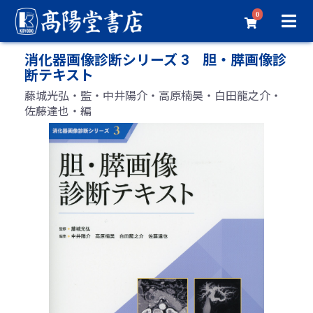
0
消化器画像診断シリーズ 3 胆・膵画像診
断テキスト
藤城光弘・監・中井陽介・高原楠昊・白田龍之介・
佐藤達也・編