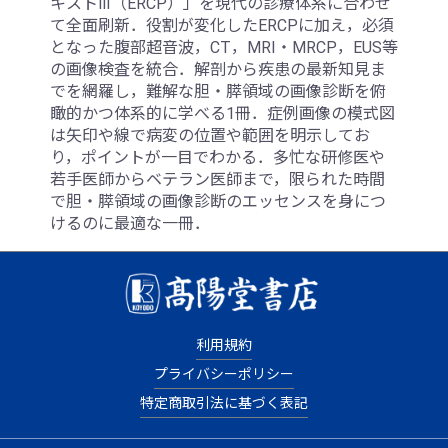
キストⅢ（ERCP）」を現代の診療体系に合わせ
て全面刷新．役割が変化したERCPに加え，必須
となった腹部超音波，CT，MRI・MRCP，EUS等
の画像検査を統合．解剖から疾患の最新知見ま
でを網羅し，難解な胆・膵領域の画像診断を俯
瞰的かつ体系的に学べる1冊．症例画像の模式図
は矢印や線で病変の位置や範囲を明示してお
り，ポイントが一目でわかる．多忙な研修医や
若手医師からベテラン医師まで，限られた時間
で胆・膵領域の画像診断のエッセンスを身につ
けるのに最適な一冊．
利用規約
プライバシーポリシー
特定商取引法に基づく表記