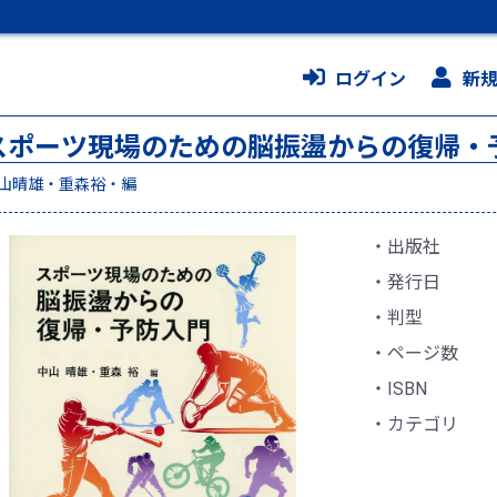
ログイン
新
スポーツ現場のための脳振盪からの復帰・
山晴雄・重森裕・編
出版社
発行日
判型
ページ数
ISBN
カテゴリ