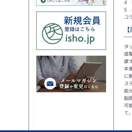
4
5
コ
【
タ
直
慮
本
に
ス
能
脳
可
て