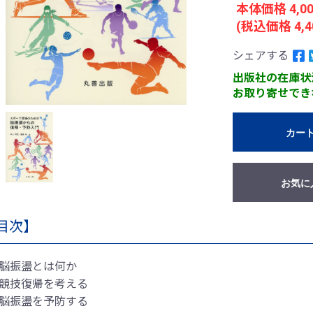
本体価格 4,0
(税込価格 4,4
シェアする
出版社の在庫状
お取り寄せでき
カー
お気に
目次】
 脳振盪とは何か
 競技復帰を考える
 脳振盪を予防する