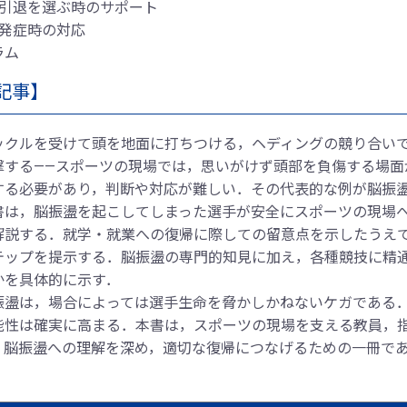
 引退を選ぶ時のサポート
 発症時の対応
ラム
記事】
ックルを受けて頭を地面に打ちつける，ヘディングの競り合い
撃する――スポーツの現場では，思いがけず頭部を負傷する場面
する必要があり，判断や対応が難しい．その代表的な例が脳振
書は，脳振盪を起こしてしまった選手が安全にスポーツの現場
解説する．就学・就業への復帰に際しての留意点を示したうえ
テップを提示する．脳振盪の専門的知見に加え，各種競技に精
かを具体的に示す．
振盪は，場合によっては選手生命を脅かしかねないケガである
能性は確実に高まる．本書は，スポーツの現場を支える教員，
，脳振盪への理解を深め，適切な復帰につなげるための一冊で