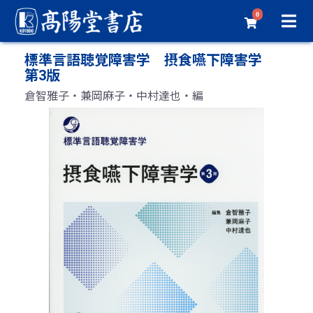
0
標準言語聴覚障害学 摂食嚥下障害学
第3版
倉智雅子・兼岡麻子・中村達也・編