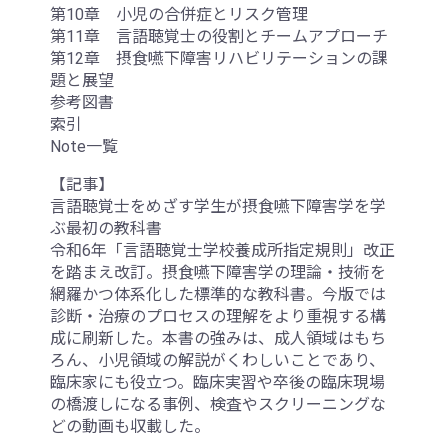
第10章 小児の合併症とリスク管理
第11章 言語聴覚士の役割とチームアプローチ
第12章 摂食嚥下障害リハビリテーションの課
題と展望
参考図書
索引
Note一覧
【記事】
言語聴覚士をめざす学生が摂食嚥下障害学を学
ぶ最初の教科書
令和6年「言語聴覚士学校養成所指定規則」改正
を踏まえ改訂。摂食嚥下障害学の理論・技術を
網羅かつ体系化した標準的な教科書。今版では
診断・治療のプロセスの理解をより重視する構
成に刷新した。本書の強みは、成人領域はもち
ろん、小児領域の解説がくわしいことであり、
臨床家にも役立つ。臨床実習や卒後の臨床現場
の橋渡しになる事例、検査やスクリーニングな
どの動画も収載した。