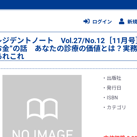
ログイン
新
レジデントノート Vol.27/No.12［1
お金”の話 あなたの診療の価値とは？実
あれこれ
出版社
発行日
ISBN
カテゴリ