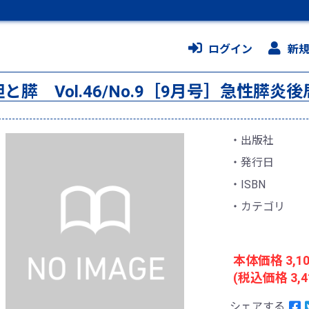
ログイン
新
胆と膵 Vol.46/No.9［9月号］急性膵
出版社
発行日
ISBN
カテゴリ
本体価格 3,1
(税込価格 3,4
シェアする