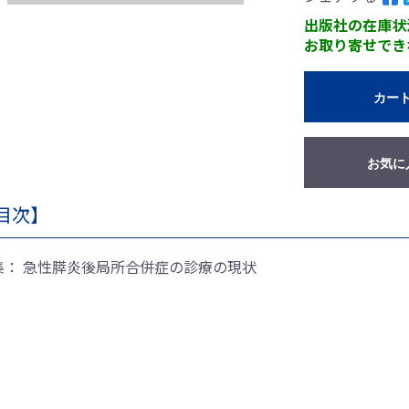
出版社の在庫状
お取り寄せでき
カー
お気に
目次】
集： 急性膵炎後局所合併症の診療の現状