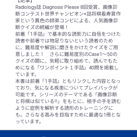
【記事】
Radiology誌 Diagnosis Please 8回受賞、画像診
断コンテスト世界チャンピオン×詰将棋看寿賞作
家という異色の師弟コンビによる、人気画像診
断クイズの続編が登場！
前著「1手詰」で基本的な読影力に自信をつけた
読者や前著では物足りないという読者のため
に、難易度や解説に磨きをかけたクイズをご用
意しました！ さらに難易度別のCase1～50の
クイズの間に、気軽に取り組めて、読んでもた
めになる「ワンポイント１手詰」40問を掲載し
ています。
本書は前著「1手詰」ともリンクした内容となっ
ており、気になる疾患についてプレイバックが
可能です。シリーズのテーマである「画像診断
と将棋は似ている!!」をもとに、相手の手を読む
ように症例を解析する読形のトレーニングに
も。さらなる高みを目指すために最適な1冊とな
っています。