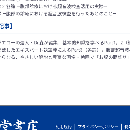
rt 3 各論 ―腹部診療における超音波検査活用の実際―
録 ―腹部の診療における超音波検査を行ったあとのこと―
記事】
部エコーの達人・Dr.森が編集．基本的知識を学べるPart1，
記載したエキスパート執筆陣によるPart3（各論），腹部超音
からなる．やさしい解説と豊富な画像・動画で「お腹の聴診器
利用規約
プライバシーポリシー
特