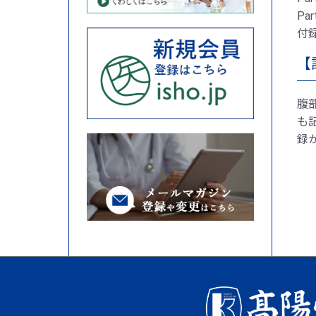
Pa
付
【
腹
も
録