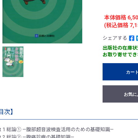
本体価格 6,5
(税込価格 7,1
シェアする
出版社の在庫状
お取り寄せでき
カー
お気に
目次】
rt 1 総論① ―腹部超音波検査活用のための基礎知識―
rt 2 総論② ―腹痛診療の基礎知識―