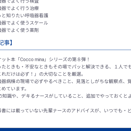
吸器でよく行う検査
吸器でよく行う治療
っと知りたい呼吸器看護
吸器でよく使うスケール
吸器でよく使う薬剤
記事】
ット本「Cocco mina」シリーズの第８弾！
ったときも・不安なときもその場でパッと解決できる、１人でも
これだけは必ず！」の大切なことを厳選。
吸器病棟の現場で必ずやるべきこと、見落としがちな観察点、
とめています。
αの知識や、デキるナースがしていること、追加でやっておくと
。
科書には載っていない先輩ナースのアドバイスが、いつでも・