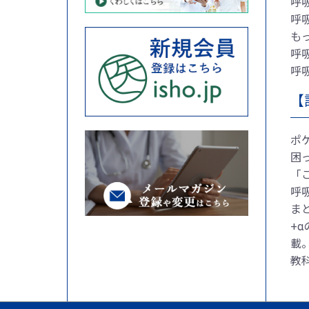
呼
呼
も
呼
呼
【
ポケ
困
「
呼
ま
+
載
教