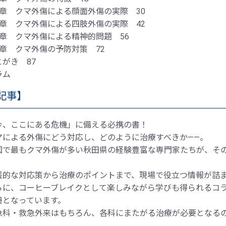
3章 クマ外傷による顔面外傷の実際 30
4章 クマ外傷による四肢外傷の実際 42
5章 クマ外傷による精神的問題 56
6章 クマ外傷の予防対策 72
とがき 87
ラム
記事】
今、ここにある危機」に備える必携の書！
マによる外傷にどう対応し、どのように治療すべきか――。
国で最もクマ外傷が多い秋田県の経験豊富な専門家たちが、そ
。
践的な対応策から治療のポイントまで、現場で役立つ情報が詰
らに、コーヒーブレイクとして楽しみながら学びも得られるコ
冊となっています。
急科・救急外来はもちろん、各科にまたがる治療が必要となる