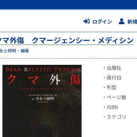
ログイン
新
クマ外傷 クマージェンシー・メディシン
永士師明・編著
出版社
発行日
判型
ページ数
ISBN
カテゴリ