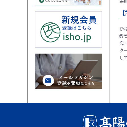
第
【
◎
教
究
ク
し