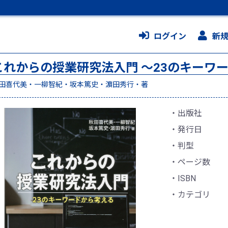
ログイン
新
これからの授業研究法入門 ～23のキーワ
田喜代美・一柳智紀・坂本篤史・濵田秀行・著
出版社
発行日
判型
ページ数
ISBN
カテゴリ