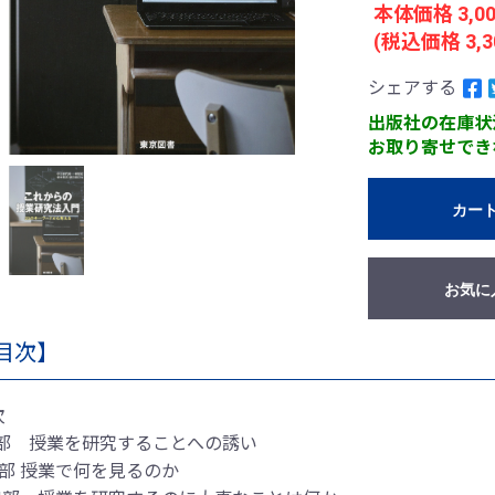
本体価格 3,0
(税込価格 3,3
シェアする
出版社の在庫状
お取り寄せでき
カー
お気に
目次】
次
Ⅰ部 授業を研究することへの誘い
Ⅱ部 授業で何を見るのか