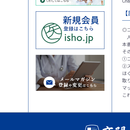
Ch
【
◎
人気
本
そ
①
②
ほ
取
マ
こ