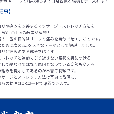
apter 4 コリと痛み知らずの日常習慣と環境を手に入れる！
記事】
コリや痛みを改善するマッサージ・ストレッチ方法を
YouTuberの著者が解説！
書の一番の目的は「コリと痛みを自分で治す」ことです。
のために次の2点を大きなテーマとして解説しました。
コリと痛みのある部分をほぐす
ストレッチと運動でぶり返さない姿勢を身につける
ぐして終わりではなく原因となっている姿勢も変える
り組みを提示してあるのが本書の特徴です。
ッサージとストレッチ方法は写真で説明し、
れらの動画はQRコードで確認できます。