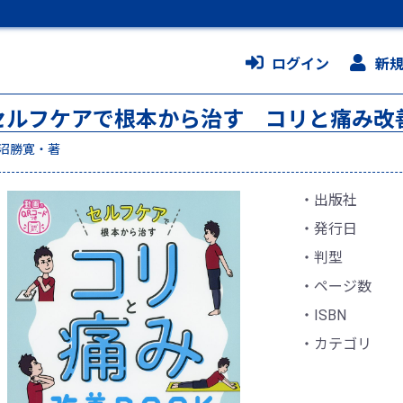
ログイン
新
セルフケアで根本から治す コリと痛み改善
沼勝寛・著
出版社
発行日
判型
ページ数
ISBN
カテゴリ