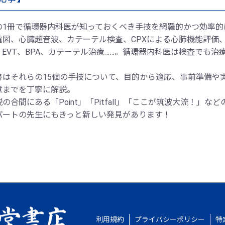
の1冊で循環器内科医が知っておくべき手技を網羅的かつ効率的
電図、心臓超音波、カテーテル検査、CPXによる心肺機能評価、C
、EVT、BPA、カテーテル治療……。循環器内科医は検査でも
。
書はそれらの15個の手技について、目的から適応、事前準備や
意までを丁寧に解説。
の合間にある「Point」「Pitfall」「ここが筑波大流！」な
パートの先生にもきっと新しい発見があります！
利用規約
プライバシーポリシー
特