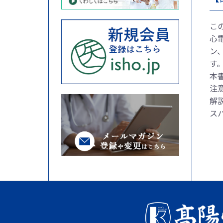
こ
心
ン
す
本
注
解説
ス