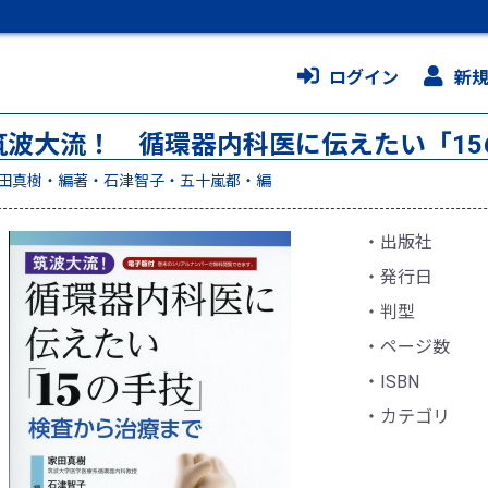
ログイン
新
筑波大流！ 循環器内科医に伝えたい「15
田真樹・編著・石津智子・五十嵐都・編
出版社
発行日
判型
ページ数
ISBN
カテゴリ