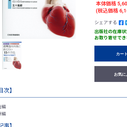
本体価格 5,6
(税込価格 6,1
シェアする
出版社の在庫状
お取り寄せでき
カー
お気に
目次】
査編
療編
記事】