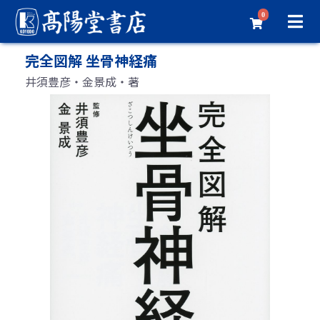
0
完全図解 坐骨神経痛
井須豊彦・金景成・著