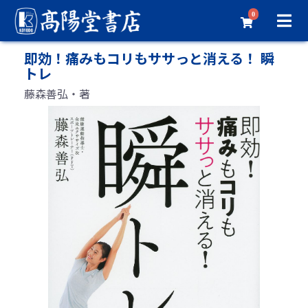
0
即効！痛みもコリもササっと消える！ 瞬
トレ
藤森善弘・著